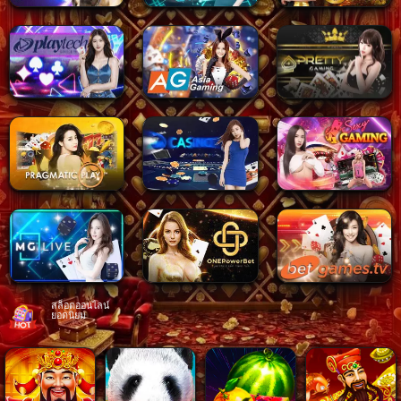
สล็อตออนไลน์
ยอดนิยม